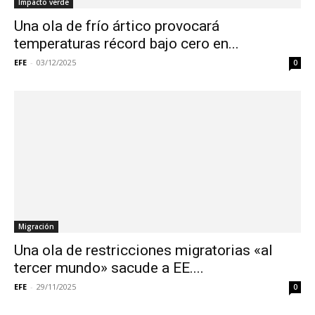
Impacto verde
Una ola de frío ártico provocará
temperaturas récord bajo cero en...
EFE
-
03/12/2025
0
Migración
Una ola de restricciones migratorias «al
tercer mundo» sacude a EE....
EFE
-
29/11/2025
0