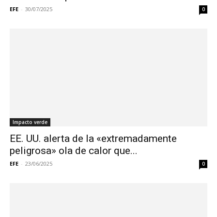
EFE
-
30/07/2025
0
Impacto verde
EE. UU. alerta de la «extremadamente
peligrosa» ola de calor que...
EFE
-
23/06/2025
0