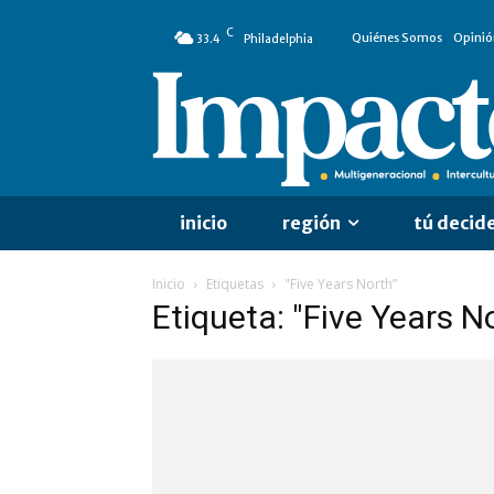
C
Quiénes Somos
Opinió
33.4
Philadelphia
inicio
región
tú decid
Inicio
Etiquetas
"Five Years North”
Etiqueta: "Five Years N