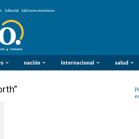
n
Editorial
Ediciones Anteriores
es
nación
internacional
salud
orth”
P
e