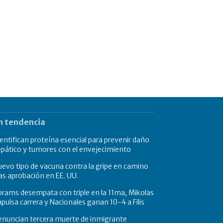
n tendencia
entifican proteína esencial para prevenir daño
pático y tumores con el envejecimiento
evo tipo de vacuna contra la gripe en camino
as aprobación en EE. UU.
rams desempata con triple en la 11ma, Mikolas
pulsa carrera y Nacionales ganan 10-4 a Filis
enuncian tercera muerte de inmigrante