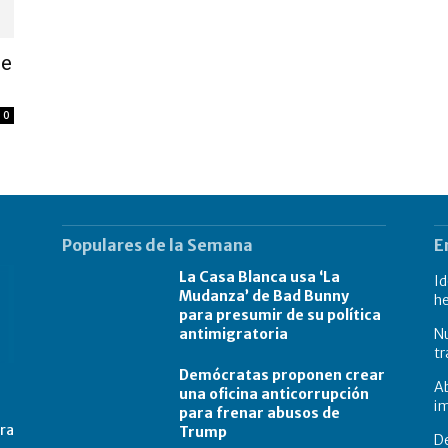
de
0
Populares de la Semana
E
La Casa Blanca usa ‘La
Id
Mudanza’ de Bad Bunny
he
para presumir de su política
antimigratoria
Nu
tr
Demócratas proponen crear
Ab
una oficina anticorrupción
im
para frenar abusos de
tra
Trump
D