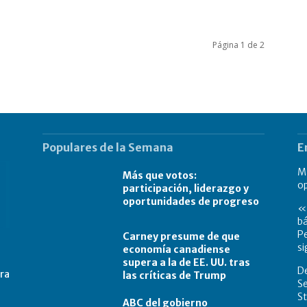
Página 1 de 2
Populares de la Semana
E
Má
Más que votos:
o
participación, liderazgo y
oportunidades de progreso
«L
bá
Pe
Carney presume de que
si
economía canadiense
supera a la de EE. UU. tras
De
tra
las críticas de Trump
Se
St
ABC del gobierno