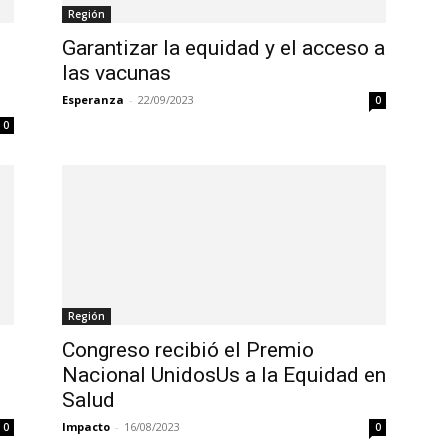
Región
Garantizar la equidad y el acceso a
las vacunas
Esperanza
-
22/09/2023
0
0
Región
Congreso recibió el Premio
Nacional UnidosUs a la Equidad en
Salud
Impacto
-
16/08/2023
0
0