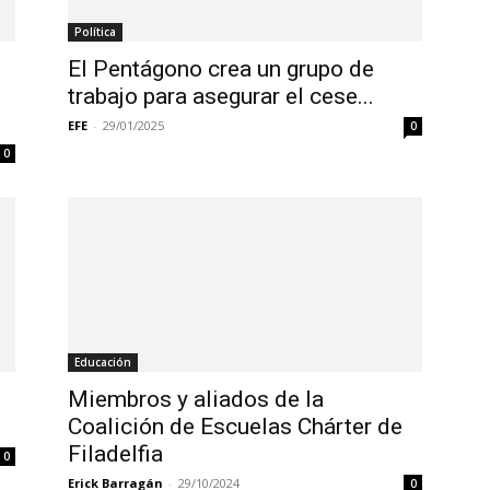
Política
El Pentágono crea un grupo de
trabajo para asegurar el cese...
EFE
-
29/01/2025
0
0
Educación
Miembros y aliados de la
Coalición de Escuelas Chárter de
Filadelfia
0
Erick Barragán
-
29/10/2024
0