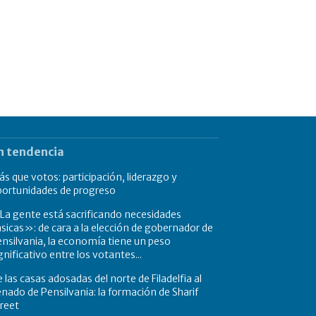
n tendencia
s que votos: participación, liderazgo y
portunidades de progreso
a gente está sacrificando necesidades
sicas»: de cara a la elección de gobernador de
nsilvania, la economía tiene un peso
gnificativo entre los votantes...
 las casas adosadas del norte de Filadelfia al
nado de Pensilvania: la formación de Sharif
reet