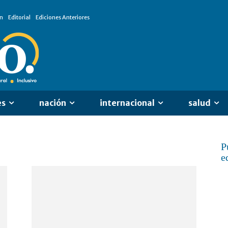
n
Editorial
Ediciones Anteriores
es
nación
internacional
salud
P
e