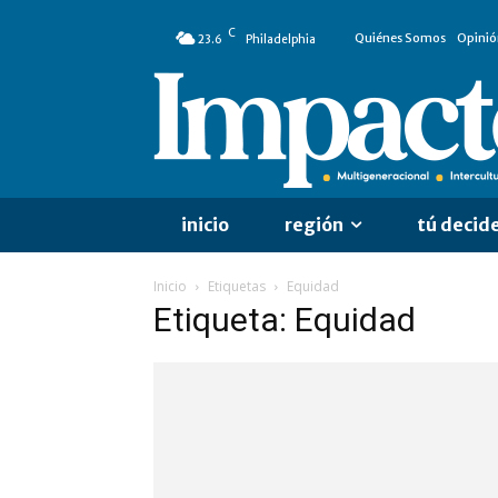
C
Quiénes Somos
Opinió
23.6
Philadelphia
inicio
región
tú decid
Inicio
Etiquetas
Equidad
Etiqueta: Equidad