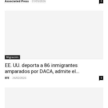
Associated Press
-
01/05/2026
0
Migración
EE. UU. deporta a 86 inmigrantes
amparados por DACA, admite el...
EFE
-
26/02/2026
0