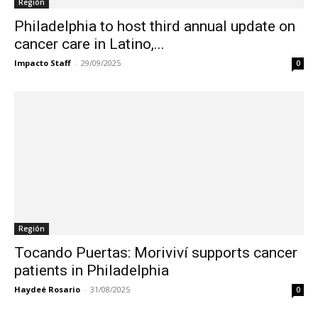
Región
Philadelphia to host third annual update on
cancer care in Latino,...
Impacto Staff
-
29/09/2025
0
Región
Tocando Puertas: Moriviví supports cancer
patients in Philadelphia
Haydeé Rosario
-
31/08/2025
0