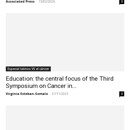
Associated Press
-
15/02/2026
0
Especial latinos VS el cáncer
Education: the central focus of the Third
Symposium on Cancer in...
Virginia Esteban-Somalo
-
07/11/2025
0