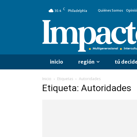
C
Quiénes Somos
Opini
30.4
Philadelphia
inicio
región
tú decid
Inicio
Etiquetas
Autoridades
Etiqueta: Autoridades