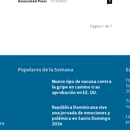
Associated Press
-
01/10/2025
0
Página 1 de 7
Populares de la Semana
E
Fi
Nuevo tipo de vacuna contra
Gu
la gripe en camino tras
2
aprobación en EE. UU.
Tr
na
República Dominicana vive
una jornada de emociones y
La
polémica en Santo Domingo
pr
tra
2026