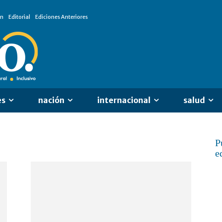
ón
Editorial
Ediciones Anteriores
es
nación
internacional
salud
P
e