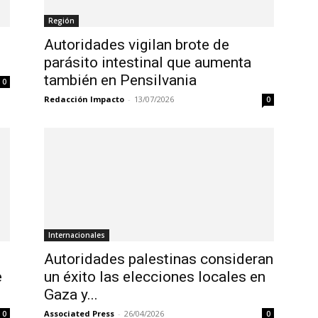
Región
Autoridades vigilan brote de
parásito intestinal que aumenta
también en Pensilvania
0
Redacción Impacto
-
13/07/2026
0
Internacionales
Autoridades palestinas consideran
e
un éxito las elecciones locales en
Gaza y...
Associated Press
-
26/04/2026
0
0