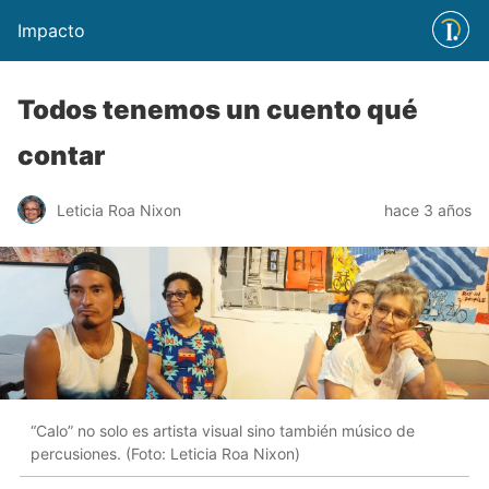
Impacto
Todos tenemos un cuento qué
contar
Leticia Roa Nixon
hace 3 años
“Calo” no solo es artista visual sino también músico de
percusiones. (Foto: Leticia Roa Nixon)