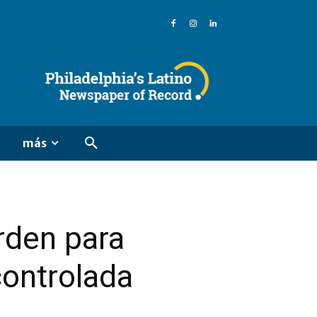
más
rden para
controlada