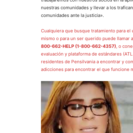
nuestras comunidades y llevar a los trafic
comunidades ante la justicia».
Cualquiera que busque tratamiento para el 
mismo o para un ser querido puede llamar a 
800-662-HELP (1-800-662-4357)
, o cone
evaluación y plataforma de estándares (AT
residentes de Pensilvania a encontrar y com
adicciones para encontrar el que funcione m