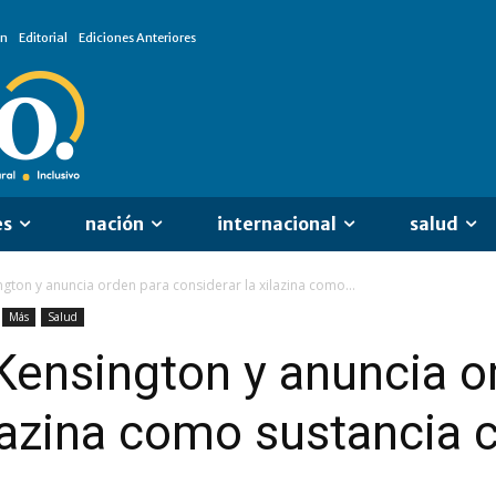
ón
Editorial
Ediciones Anteriores
es
nación
internacional
salud
ngton y anuncia orden para considerar la xilazina como...
Más
Salud
 Kensington y anuncia o
ilazina como sustancia 