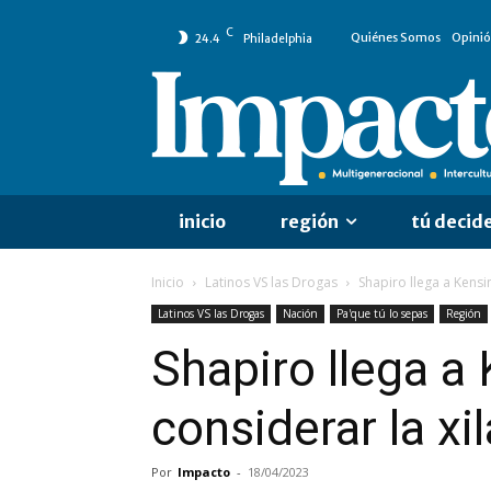
C
Quiénes Somos
Opini
24.4
Philadelphia
inicio
región
tú decid
Inicio
Latinos VS las Drogas
Shapiro llega a Kensi
Latinos VS las Drogas
Nación
Pa'que tú lo sepas
Región
Shapiro llega a
considerar la x
Por
Impacto
-
18/04/2023