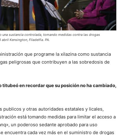
omo una sustancia controlada, tomando medidas contra las drogas
abril Kensington, Filadelfia. PA.
inistración que programe la xilazina como sustancia
gas peligrosas que contribuyen a las sobredosis de
o titubeó en recordar que su posición no ha cambiado,
publicos y otras autoridades estatales y licales,
tración está tomando medidas para limitar el acceso a
anq», un poderoso sedante aprobado para uso
se encuentra cada vez más en el suministro de drogas