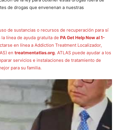
antes de drogas que envenenan a nuestras
uso de sustancias o recursos de recuperación para sí
la línea de ayuda gratuita de
PA Get Help Now al 1-
ctarse en línea a Addiction Treatment Localizador,
LAS) en
treatmentatlas.org
. ATLAS puede ayudar a los
parar servicios e instalaciones de tratamiento de
ejor para su familia.