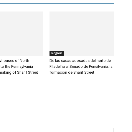
Región
whouses of North
De las casas adosadas del norte de
 to the Pennsylvania
Filadelfia al Senado de Pensilvania: la
making of Sharif Street
formación de Sharif Street