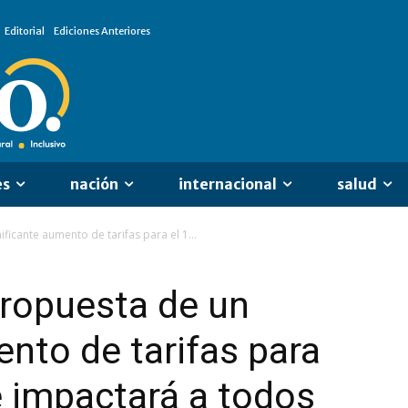
Editorial
Ediciones Anteriores
es
nación
internacional
salud
ficante aumento de tarifas para el 1...
ropuesta de un
ento de tarifas para
e impactará a todos