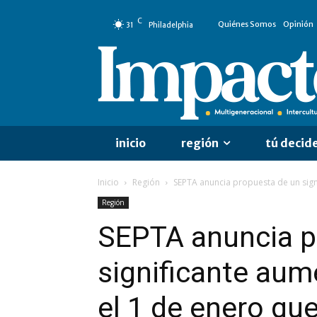
C
Quiénes Somos
Opinión
31
Philadelphia
inicio
región
tú decid
Inicio
Región
SEPTA anuncia propuesta de un signi
Región
SEPTA anuncia p
significante aum
el 1 de enero qu