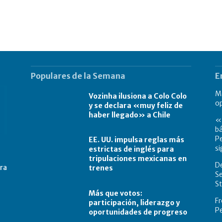
Populares de la Semana
E
Má
Vozinha ilusiona a Colo Colo
o
y se declara «muy feliz de
haber llegado» a Chile
«L
bá
Pe
EE. UU. impulsa reglas más
si
estrictas de inglés para
tripulaciones mexicanas en
De
tra
trenes
Se
St
Más que votos:
Fr
participación, liderazgo y
Pe
oportunidades de progreso