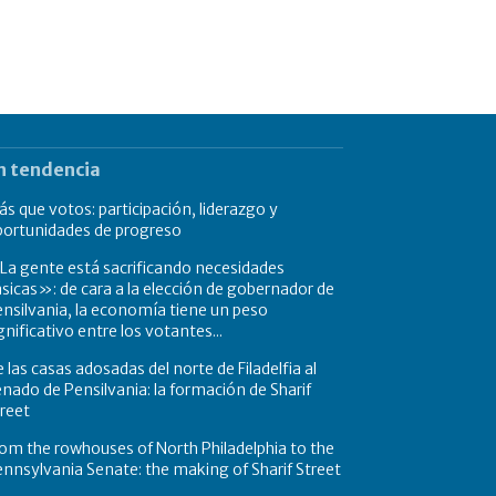
n tendencia
s que votos: participación, liderazgo y
portunidades de progreso
a gente está sacrificando necesidades
sicas»: de cara a la elección de gobernador de
nsilvania, la economía tiene un peso
gnificativo entre los votantes...
 las casas adosadas del norte de Filadelfia al
nado de Pensilvania: la formación de Sharif
reet
om the rowhouses of North Philadelphia to the
nnsylvania Senate: the making of Sharif Street