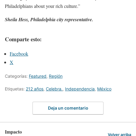
Philadelphians about your rich culture.”
Sheila Hess, Philadelphia city representative.
Comparte esto:
Facebook
X
Categorías:
Featured
,
Región
Etiquetas:
212 años
,
Celebra.
,
Independencia
,
México
Deja un comentario
Impacto
Volver arriba