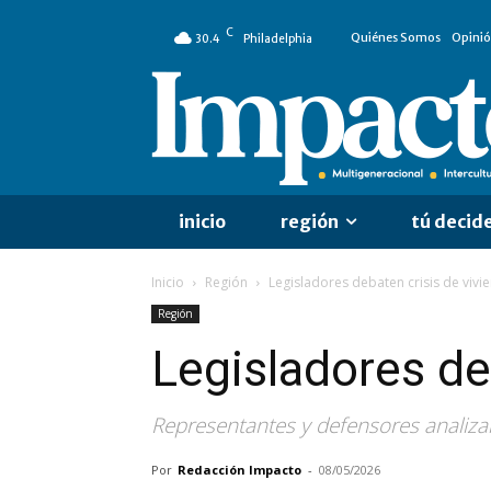
C
Quiénes Somos
Opini
30.4
Philadelphia
inicio
región
tú decid
Inicio
Región
Legisladores debaten crisis de vivi
Región
Legisladores de
Representantes y defensores analizan
Por
Redacción Impacto
-
08/05/2026