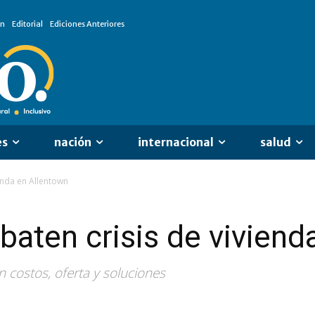
ón
Editorial
Ediciones Anteriores
es
nación
internacional
salud
enda en Allentown
baten crisis de viviend
 costos, oferta y soluciones