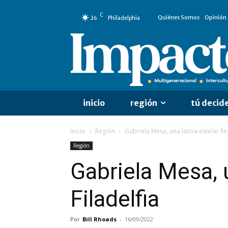
C
Quiénes Somos
Opinión
26
Philadelphia
inicio
región
tú decid
Inicio
Región
Gabriela Mesa, una latina estelar lle
Región
Gabriela Mesa, u
Filadelfia
Por
Bill Rhoads
-
16/09/2022