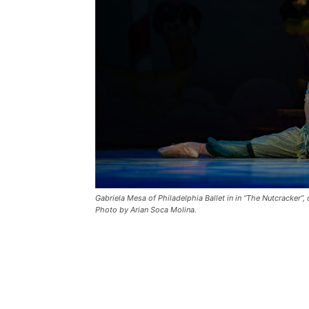
Gabriela Mesa of Philadelphia Ballet in in “The Nutcracker”
Photo by Arian Soca Molina.
MEET GRABRIELA
Hometown:
Havana, Cuba