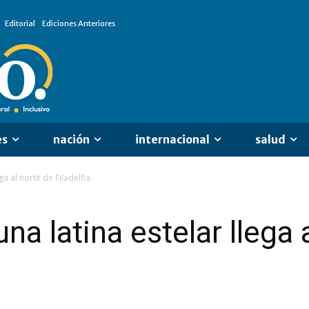
Editorial
Ediciones Anteriores
es
nación
internacional
salud
ga al norte de Filadelfia
na latina estelar llega 