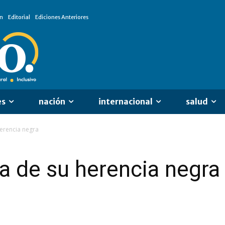
n
Editorial
Ediciones Anteriores
es
nación
internacional
salud
herencia negra
za de su herencia negra