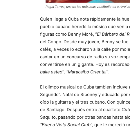
Regla Torres, una de las máximas voleibolistas a nivel m
Quien llega a Cuba nota rápidamente la huell
pueblo cubano heredó la música que venía e
figuras como Benny Moré, “
El Bárbaro del 
del Congo. Desde muy joven, Benny se fue a
cafés, a veces lo echaron a la calle por mole
cantar en un concurso de radio su voz empez
convertirse en un gigante. Hoy es record
baila usted”, “Maracaibo Oriental”
.
El olimpo musical de Cuba también incluye
Segundo”. Natal de Siboney y educado por
oído la guitarra y el tres cubano. Con quinc
de Santiago. Después entró al cuarteto
Cub
Saquito, pasando por otras bandas hasta al
“Buena Vista Social Club”,
que le mereció u