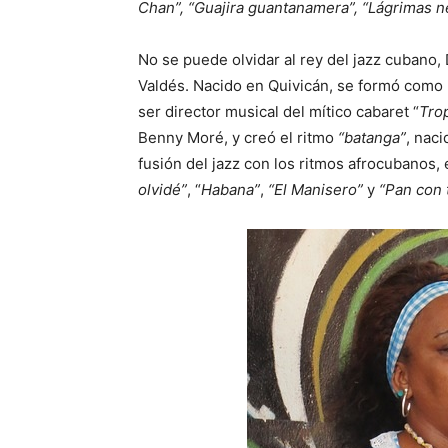
Chan”, “Guajira guantanamera”, “Lágrimas 
No se puede olvidar al rey del jazz cubano
Valdés. Nacido en Quivicán, se formó como p
ser director musical del mítico cabaret “
Tro
Benny Moré, y creó el ritmo
“batanga”
, nac
fusión del jazz con los ritmos afrocubanos,
olvidé”
, “
Habana”
,
“El Manisero”
y
“Pan con 