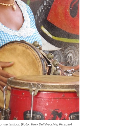
n su tambor. (Foto: Terry DellaVecchia, Pixabay)