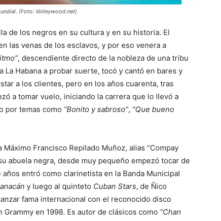
undial. (Foto: Volleywood.net)
a de los negros en su cultura y en su historia. El
n las venas de los esclavos, y por eso venera a
Ritmo”
, descendiente directo de la nobleza de una tribu
 La Habana a probar suerte, tocó y cantó en bares y
star a los clientes, pero en los años cuarenta, tras
ó a tomar vuelo, iniciando la carrera que lo llevó a
ado por temas como
“Bonito y sabroso”
,
“Que bueno
 a Máximo Francisco Repilado Muñoz, alias “Compay
 su abuela negra, desde muy pequeño empezó tocar de
e años entró como clarinetista en la Banda Municipal
anac
á
n
y luego al quinteto
Cuban Stars
, de Ñico
canzar fama internacional con el reconocido disco
n Grammy en 1998. Es autor de clásicos como
“Chan