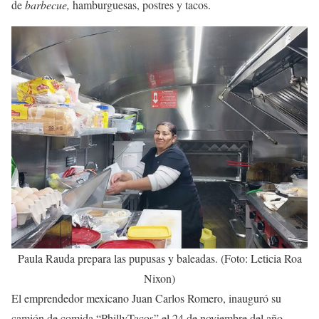
de
barbecue,
hamburguesas, postres y tacos.
Paula Rauda prepara las pupusas y baleadas. (Foto: Leticia Roa
Nixon)
El emprendedor mexicano Juan Carlos Romero, inauguró su
camión de comida “PhillyTacos” el 24 de noviembre del año