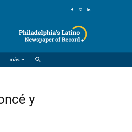
más
oncé y