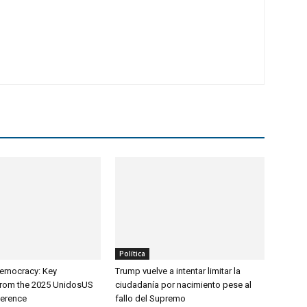
Política
Democracy: Key
Trump vuelve a intentar limitar la
from the 2025 UnidosUS
ciudadanía por nacimiento pese al
ference
fallo del Supremo