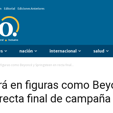
n
Editorial
Ediciones Anteriores
es
nación
internacional
salud
figuras como Beyoncé y Springsteen en recta final...
rá en figuras como Bey
recta final de campaña