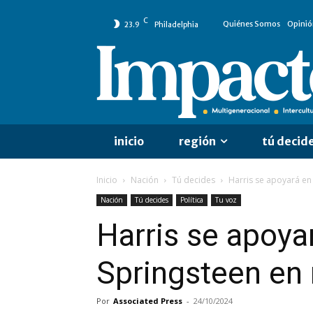
C
Quiénes Somos
Opinió
23.9
Philadelphia
inicio
región
tú decid
Inicio
Nación
Tú decides
Harris se apoyará en 
Nación
Tú decides
Política
Tu voz
Harris se apoya
Springsteen en 
Por
Associated Press
-
24/10/2024