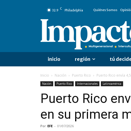
C
Quiénes Somos
Opinió
32.9
Philadelphia
inicio
región
tú decid
Inicio
Nación
Puerto Rico
Puerto Rico envía 4,
Nación
Puerto Rico
Internacionales
Latinoamérica
Puerto Rico env
en su primera m
Por
EFE
-
01/07/2026