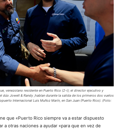
ue, venezolano residente en Puerto Rico (2-i); el director ejecutivo y
del dúo Jowell & Randy ,hablan durante la salida de los primeros dos vuelos
opuerto Internacional Luis Muñoz Marín, en San Juan (Puerto Rico). (Foto:
ne que «Puerto Rico siempre va a estar dispuesto
ar a otras naciones a ayudar «para que en vez de