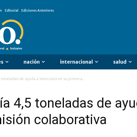
n
Editorial
Ediciones Anteriores
es
nación
internacional
salud
5 toneladas de ayuda a Venezuela en su primera...
ía 4,5 toneladas de ay
isión colaborativa