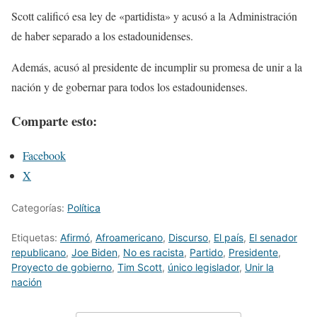
Scott calificó esa ley de «partidista» y acusó a la Administración
de haber separado a los estadounidenses.
Además, acusó al presidente de incumplir su promesa de unir a la
nación y de gobernar para todos los estadounidenses.
Comparte esto:
Facebook
X
Categorías:
Política
Etiquetas:
Afirmó
,
Afroamericano
,
Discurso
,
El país
,
El senador
republicano
,
Joe Biden
,
No es racista
,
Partido
,
Presidente
,
Proyecto de gobierno
,
Tim Scott
,
único legislador
,
Unir la
nación