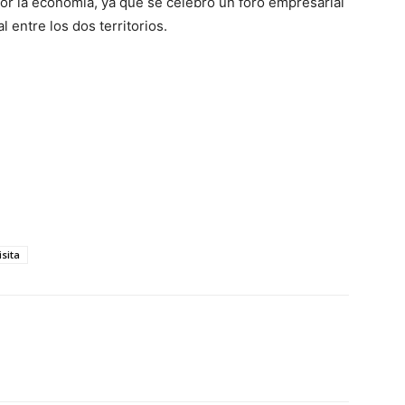
r la economía, ya que se celebró un foro empresarial
 entre los dos territorios.
isita