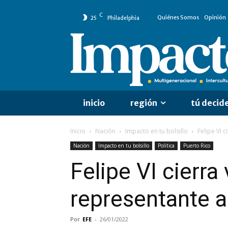
C
Quiénes Somos
Opinión
25
Philadelphia
inicio
región
tú decid
Inicio
Nación
Impacto en tu bolsillo
Felipe VI c
Nación
Impacto en tu bolsillo
Política
Puerto Rico
Felipe VI cierra
representante 
Por
EFE
-
26/01/2022