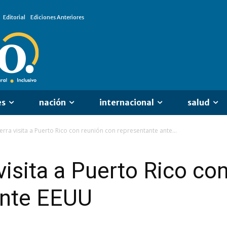
Editorial
Ediciones Anteriores
es
nación
internacional
salud
ierra visita a Puerto Rico con reunión con representante ante...
 visita a Puerto Rico co
ante EEUU