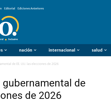
ón
Editorial
Ediciones Anteriores
es
nación
internacional
salud
namental de EE. UU. las elecciones de 2026
re gubernamental de
ciones de 2026