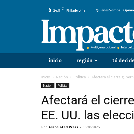
C
Quiénes Somos
Opini
24.8
Philadelphia
inicio
región
tú decid
Inicio
Nación
Política
Afectará el cierre guber
Nación
Política
Afectará el cier
EE. UU. las elec
Por
Associated Press
-
05/10/2025