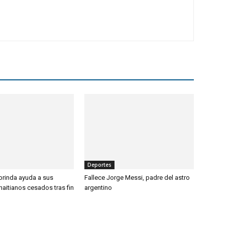
Deportes
brinda ayuda a sus
Fallece Jorge Messi, padre del astro
aitianos cesados tras fin
argentino