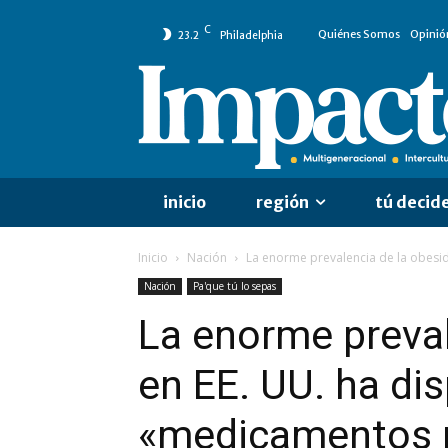
C
Quiénes Somos
Opinió
23.2
Philadelphia
inicio
región
tú decid
Inicio
Nación
La enorme prevalencia de la obesid
Nación
Pa'que tú lo sepas
La enorme preval
en EE. UU. ha di
«medicamentos 