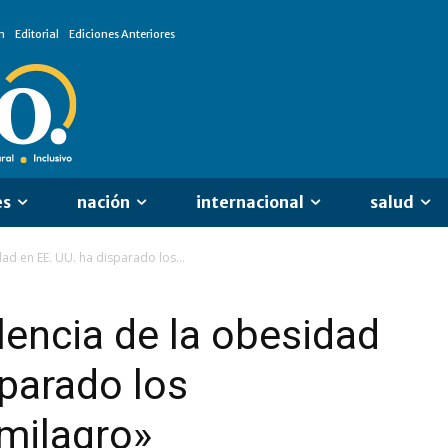
n
Editorial
Ediciones Anteriores
es
nación
internacional
salud
ad en EE. UU. ha disparado los...
encia de la obesidad
sparado los
milagro»