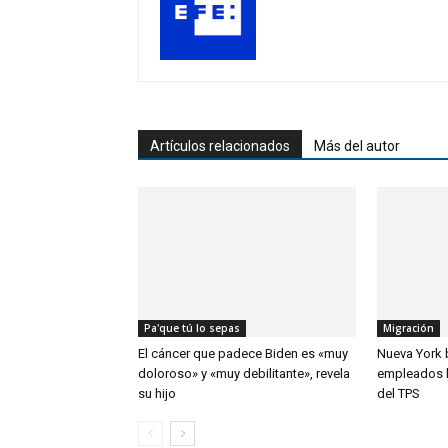
Artículos relacionados
Más del autor
Pa'que tú lo sepas
Migración
El cáncer que padece Biden es «muy
Nueva York 
doloroso» y «muy debilitante», revela
empleados h
su hijo
del TPS