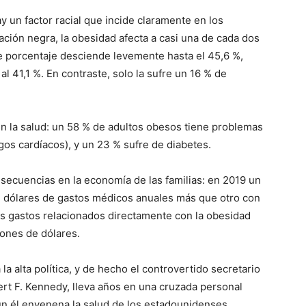
ay un factor racial que incide claramente en los
lación negra, la obesidad afecta a casi una de cada dos
te porcentaje desciende levemente hasta el 45,6 %,
al 41,1 %. En contraste, solo la sufre un 16 % de
en la salud: un 58 % de adultos obesos tiene problemas
gos cardíacos), y un 23 % sufre de diabetes.
secuencias en la economía de las familias: en 2019 un
1 dólares de gastos médicos anuales más que otro con
los gastos relacionados directamente con la obesidad
lones de dólares.
la alta política, y de hecho el controvertido secretario
t F. Kennedy, lleva años en una cruzada personal
ún él envenena la salud de los estadounidenses.