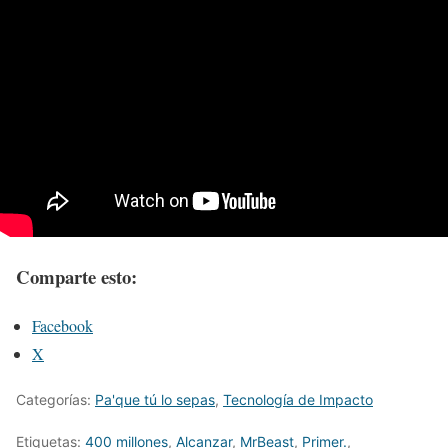
Comparte esto:
Facebook
X
Categorías:
Pa'que tú lo sepas
,
Tecnología de Impacto
Etiquetas:
400 millones
,
Alcanzar
,
MrBeast
,
Primer.
,