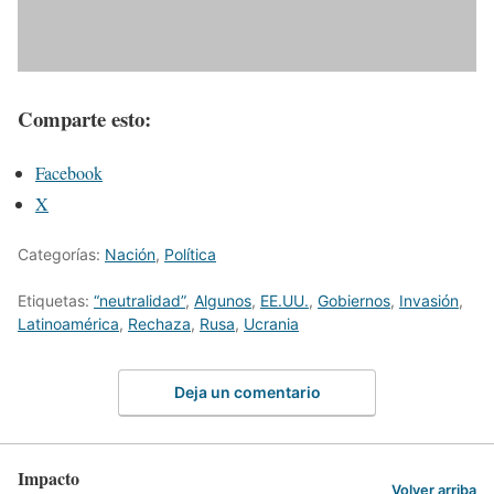
Comparte esto:
Facebook
X
Categorías:
Nación
,
Política
Etiquetas:
“neutralidad”
,
Algunos
,
EE.UU.
,
Gobiernos
,
Invasión
,
Latinoamérica
,
Rechaza
,
Rusa
,
Ucrania
Deja un comentario
Impacto
Volver arriba