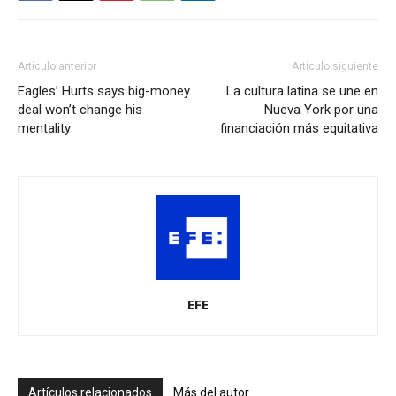
Artículo anterior
Artículo siguiente
Eagles’ Hurts says big-money
La cultura latina se une en
deal won’t change his
Nueva York por una
mentality
financiación más equitativa
EFE
Artículos relacionados
Más del autor