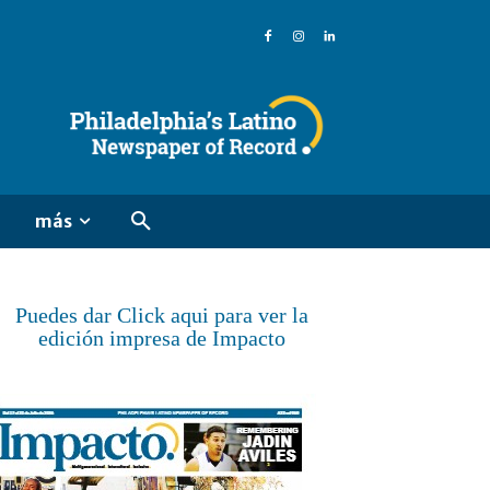
más
Puedes dar Click aqui para ver la
edición impresa de Impacto