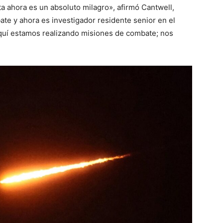
a ahora es un absoluto milagro», afirmó Cantwell,
te y ahora es investigador residente senior en el
«Aquí estamos realizando misiones de combate; nos