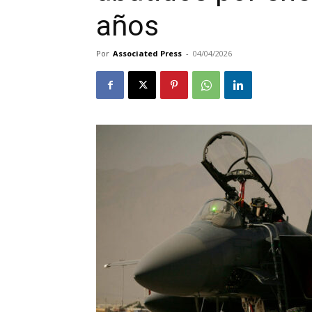
años
Por
Associated Press
-
04/04/2026