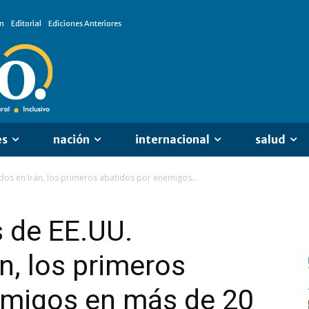
n
Editorial
Ediciones Anteriores
es
nación
internacional
salud
dos en Irán, los primeros abatidos por enemigos...
s de EE.UU.
n, los primeros
emigos en más de 20