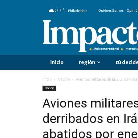
C
Quiénes Somos
Opinió
25.8
Philadelphia
inicio
región
tú decid
Inicio
Nación
Aviones militares de EE.UU. derriba
Nación
Aviones militare
derribados en Irá
abatidos por en