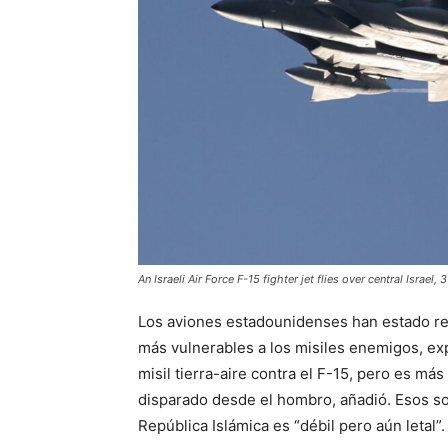
An Israeli Air Force F-15 fighter jet flies over central Isr
Los aviones estadounidenses han estado rea
más vulnerables a los misiles enemigos, exp
misil tierra-aire contra el F-15, pero es má
disparado desde el hombro, añadió. Esos so
República Islámica es “débil pero aún letal”.