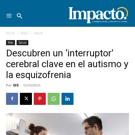
Inicio
Más
Salud
Más
Salud
Descubren un ‘interruptor’
cerebral clave en el autismo y
la esquizofrenia
Por
EFE
-
02/06/2026