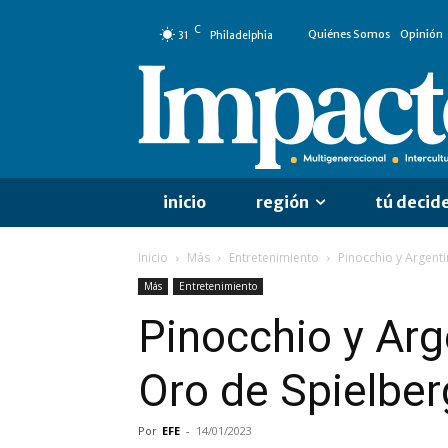
C
Quiénes Somos
Opinión
31
Philadelphia
inicio
región
tú decid
Inicio
Más
Entretenimiento
Pinocchio y Argenti
Más
Entretenimiento
Pinocchio y Arg
Oro de Spielber
Por
EFE
-
14/01/2023