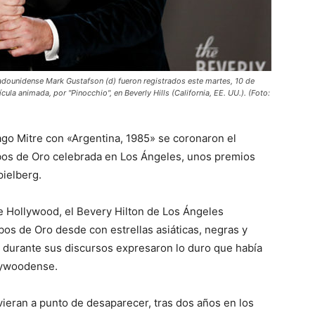
stadounidense Mark Gustafson (d) fueron registrados este martes, 10 de
ula animada, por "Pinocchio", en Beverly Hills (California, EE. UU.). (Foto:
ago Mitre con «Argentina, 1985» se coronaron el
obos de Oro celebrada en Los Ángeles, unos premios
pielberg.
de Hollywood, el Bevery Hilton de Los Ángeles
bos de Oro desde con estrellas asiáticas, negras y
s durante sus discursos expresaron lo duro que había
llywoodense.
ieran a punto de desaparecer, tras dos años en los