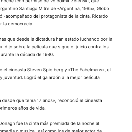
 noche (con permiso de Volodímir Zelenski, que
 argentino Santiago Mitre de «Argentina, 1985», Globo
ró -acompañado del protagonista de la cinta, Ricardo
r la democracia.
nas que desde la dictadura han estado luchando por la
dijo sobre la película que sigue el juicio contra los
durante la década de 1980.
ue el cineasta Steven Spielberg y «The Fabelmans», el
 juventud. Logró el galardón a la mejor película
 desde que tenía 17 años», reconoció el cineasta
 primeros años de vida.
onagh fue la cinta más premiada de la noche al
comedia o musical, así como los de mejor actor de