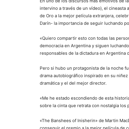
En uno de los discursos más emotivos de la
intervino a través de un vídeo), el cineasta
de Oro a la mejor película extranjera, celeb
Darín- la importancia de seguir luchando po
«Quiero compartir esto con todas las perso
democracia en Argentina y siguen luchando», 
responsables de la dictadura en Argentina 
Pero si hubo un protagonista de la noche f
drama autobiográfico inspirado en su niñez y
dramática y el del mejor director.
«Me he estado escondiendo de esta historia
sobre la cinta que retrata con nostalgia los
«The Banshees of Inisherin» de Martin MacD
conseguir el premio a la mejor película de 