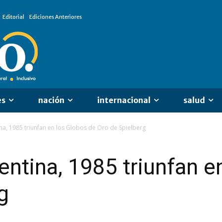
Editorial
Ediciones Anteriores
es
nación
internacional
salud
na, 1985 triunfan en los Globos de Oro de Spielberg
entina, 1985 triunfan e
g