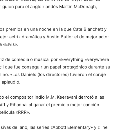
or guion para el angloirlandés Martin McDonagh,
os premios en una noche en la que Cate Blanchett y
jor actriz dramática y Austin Butler el de mejor actor
a «Elvis».
triz de comedia o musical por «Everything Everywhere
ícil que fue conseguir un papel protagónico durante su
ino. «Los Daniels (los directores) tuvieron el coraje
 aplaudió.
do el compositor indio M.M. Keeravani derrotó a las
ift y Rihanna, al ganar el premio a mejor canción
película «RRR».
sivas del año, las series «Abbott Elementary» y «The