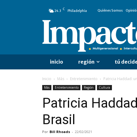
C
Quiénes Somos
Opinió
24.3
Philadelphia
inicio
región
tú decid
Inicio
Más
Entretenimiento
Patricia Haddad: un
Más
Entretenimiento
Región
Cultura
Patricia Haddad
Brasil
Por
Bill Rhoads
-
22/02/2021