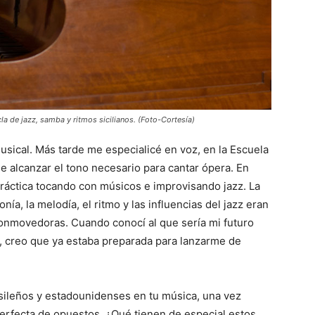
 de jazz, samba y ritmos sicilianos. (Foto-Cortesía)
usical. Más tarde me especialicé en voz, en la Escuela
e alcanzar el tono necesario para cantar ópera. En
práctica tocando con músicos e improvisando jazz. La
ía, la melodía, el ritmo y las influencias del jazz eran
conmovedoras. Cuando conocí al que sería mi futuro
, creo que ya estaba preparada para lanzarme de
sileños y estadounidenses en tu música, una vez
erfecta de opuestos. ¿Qué tienen de especial estos