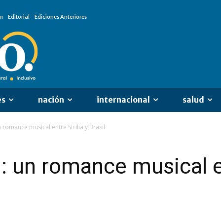
n
Editorial
Ediciones Anteriores
es
nación
internacional
salud
 romance musical entre Sicilia y Brasil
: un romance musical en