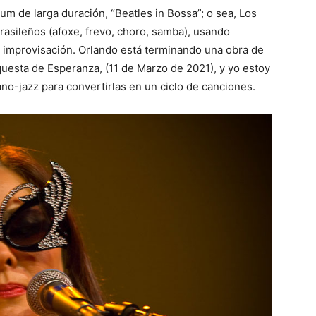
um de larga duración, “Beatles in Bossa”; o sea, Los
rasileños (afoxe, frevo, choro, samba), usando
e improvisación. Orlando está terminando una obra de
questa de Esperanza, (11 de Marzo de 2021), y yo estoy
no-jazz para convertirlas en un ciclo de canciones.