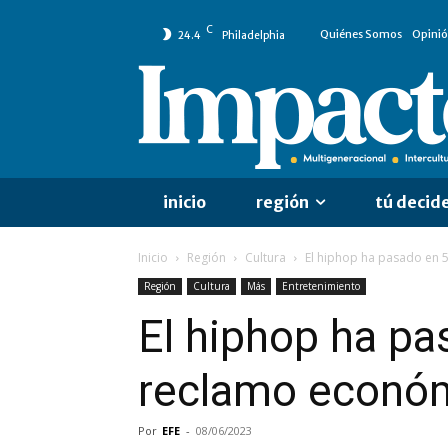
C
Quiénes Somos
Opini
24.4
Philadelphia
inicio
región
tú decid
Inicio
Región
Cultura
El hiphop ha pasado en 5
Región
Cultura
Más
Entretenimiento
El hiphop ha pa
reclamo económ
Por
EFE
-
08/06/2023