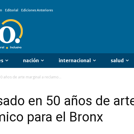
ón
Editorial
Ediciones Anteriores
es
nación
internacional
salud
0 años de arte marginal a reclamo...
sado en 50 años de art
ico para el Bronx