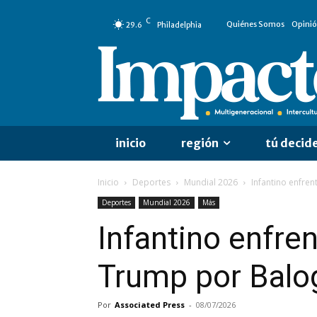
C
Quiénes Somos
Opini
29.6
Philadelphia
inicio
región
tú decid
Inicio
Deportes
Mundial 2026
Infantino enfren
Deportes
Mundial 2026
Más
Infantino enfren
Trump por Balo
Por
Associated Press
-
08/07/2026