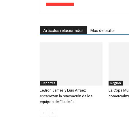
Artículos relacionados
Más del autor
Deportes
Región
LeBron James y Luis Arráez
La Copa Mund
encabezan la renovación de los
comercializa
equipos de Filadelfia