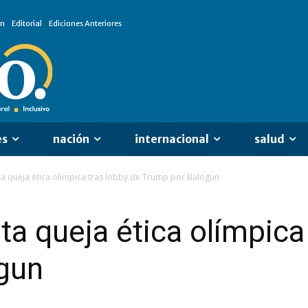
ón
Editorial
Ediciones Anteriores
es
nación
internacional
salud
ta queja ética olímpica tras lobby de Trump por Balogun
ta queja ética olímpica
gun