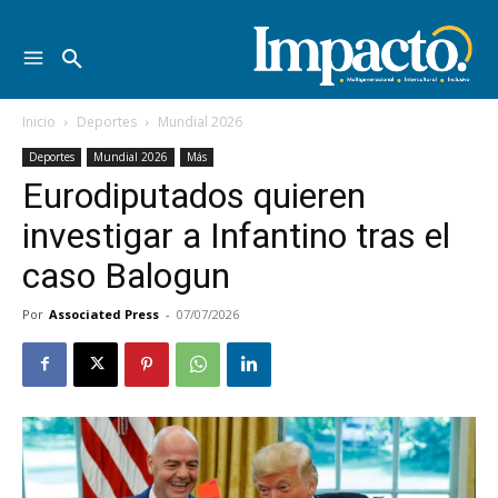
Inicio
Deportes
Mundial 2026
Deportes
Mundial 2026
Más
Eurodiputados quieren
investigar a Infantino tras el
caso Balogun
Por
Associated Press
-
07/07/2026