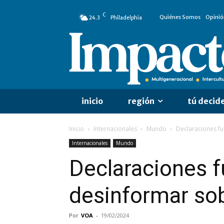
C
Quiénes Somos
Opinió
24.3
Philadelphia
inicio
región
tú decid
Inicio
Internacionales
Mundo
Declaraciones fu
Internacionales
Mundo
Declaraciones f
desinformar sob
Por
VOA
-
19/02/2024