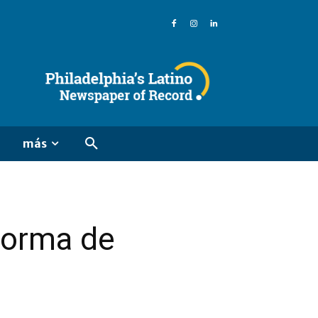
más
 forma de