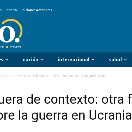
n
Editorial
Ediciones Anteriores
es
nación
internacional
salud
era de contexto: otra forma de desinformar sobre la guerra en...
uera de contexto: otra
re la guerra en Ucrania