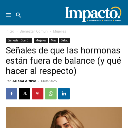
Inicio
Bienestar Común
Mujeres
Bienestar Común
Mujeres
Más
Salud
Señales de que las hormonas
están fuera de balance (y qué
hacer al respecto)
Por
Ariana Altuve
-
14/04/2025