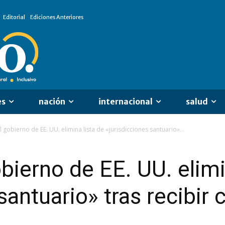
Editorial
Ediciones Anteriores
es
nación
internacional
salud
l gobierno de EE. UU. elimina lista de «jurisdicciones santuario»...
bierno de EE. UU. elimi
santuario» tras recibir c