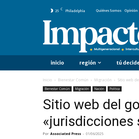
C
Quiénes Somos
Opinión
25
Philadelphia
inicio
región
tú decid
Inicio
Bienestar Común
Migración
Sitio web de
Bienestar Común
Migración
Nación
Política
Sitio web del go
«jurisdicciones 
Por
Associated Press
-
01/06/2025