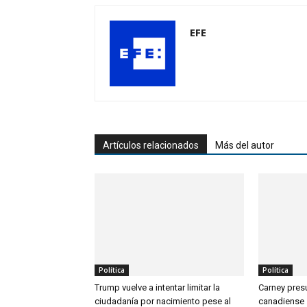
EFE
Artículos relacionados
Más del autor
Política
Política
Trump vuelve a intentar limitar la
Carney pre
ciudadanía por nacimiento pese al
canadiense s