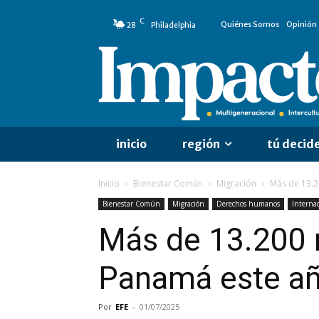
C
Quiénes Somos
Opinión
28
Philadelphia
inicio
región
tú decid
Inicio
Bienestar Común
Migración
Más de 13.2
Bienestar Común
Migración
Derechos humanos
Internac
Más de 13.200 m
Panamá este año
Por
EFE
-
01/07/2025