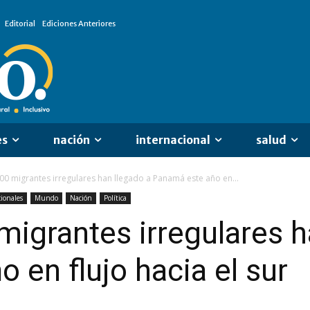
Editorial
Ediciones Anteriores
es
nación
internacional
salud
00 migrantes irregulares han llegado a Panamá este año en...
ionales
Mundo
Nación
Política
igrantes irregulares h
 en flujo hacia el sur