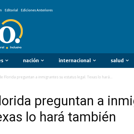
n
Editorial
Ediciones Anteriores
es
nación
internacional
salud
e Florida preguntan a inmigrantes su estatus legal. Texas lo hará...
lorida preguntan a inm
Texas lo hará también