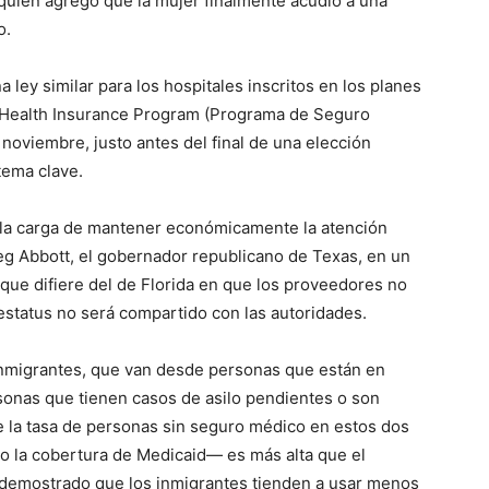
quien agregó que la mujer finalmente acudió a una
o.
ley similar para los hospitales inscritos en los planes
’s Health Insurance Program (Programa de Seguro
 noviembre, justo antes del final de una elección
tema clave.
 la carga de mantener económicamente la atención
reg Abbott, el gobernador republicano de Texas, en un
ue difiere del de Florida en que los proveedores no
estatus no será compartido con las autoridades.
nmigrantes, que van desde personas que están en
sonas que tienen casos de asilo pendientes o son
ue la tasa de personas sin seguro médico en estos dos
o la cobertura de Medicaid— es más alta que el
n demostrado que los inmigrantes tienden a usar menos