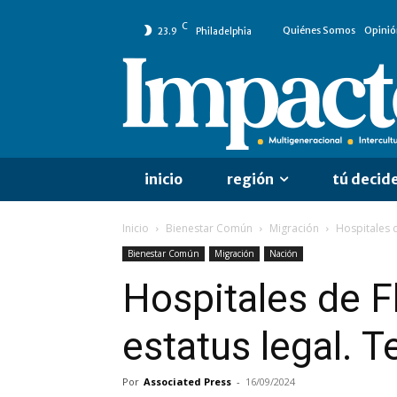
C
Quiénes Somos
Opinió
23.9
Philadelphia
inicio
región
tú decid
Inicio
Bienestar Común
Migración
Hospitales d
Bienestar Común
Migración
Nación
Hospitales de F
estatus legal. 
Por
Associated Press
-
16/09/2024