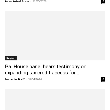
Associated Press
-
22/05/2026
0
Región
Pa. House panel hears testimony on
expanding tax credit access for...
Impacto Staff
-
18/04/2026
0