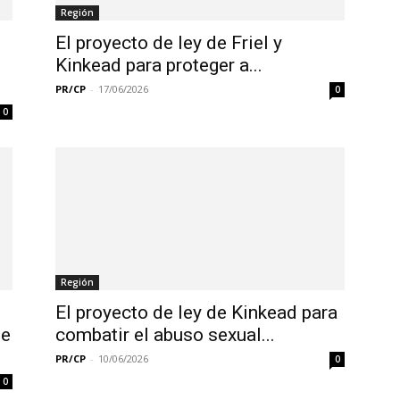
Región
El proyecto de ley de Friel y
Kinkead para proteger a...
PR/CP
-
17/06/2026
0
0
Región
El proyecto de ley de Kinkead para
de
combatir el abuso sexual...
PR/CP
-
10/06/2026
0
0