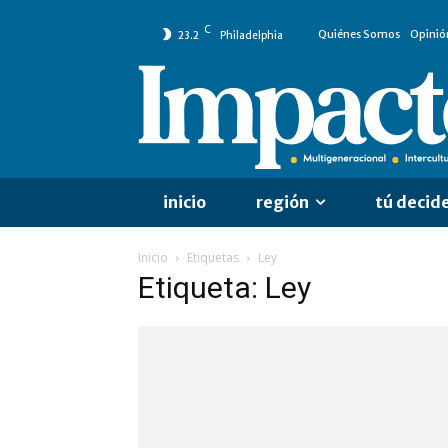
C
Quiénes Somos
Opinió
23.2
Philadelphia
inicio
región
tú decid
Inicio
Etiquetas
Ley
Etiqueta: Ley