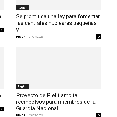
Región
a
Se promulga una ley para fomentar
las centrales nucleares pequeñas
y...
0
PR/CP
-
21/07/2026
0
Región
a
Proyecto de Pielli amplía
reembolsos para miembros de la
Guardia Nacional
0
PR/CP
-
13/07/2026
0