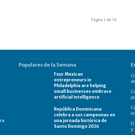
Página 1 de 16
Populares de la Semana
E
Four Mexican
Cr
entrepreneurs in
de
Philadelphia are helping
small businesses embrace
C
artificial intelligence
pl
Co
República Dominicana
lo
celebra a sus campeonas en
una jornada histórica de
tra
E
Santo Domingo 2026
y 