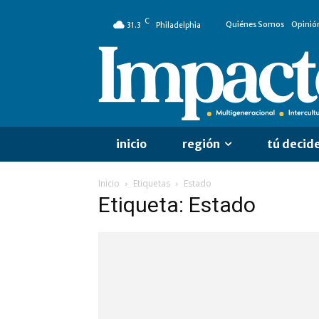
C
Quiénes Somos
Opinió
31.3
Philadelphia
inicio
región
tú decid
Inicio
Etiquetas
Estado
Etiqueta: Estado