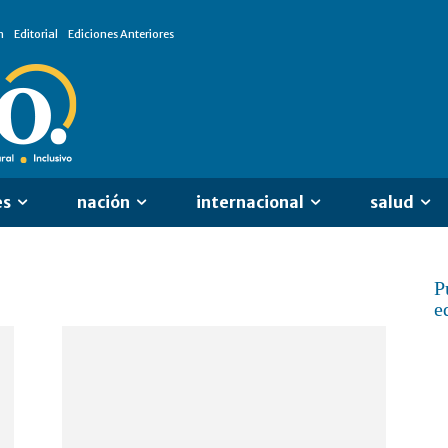
n
Editorial
Ediciones Anteriores
es
nación
internacional
salud
P
e