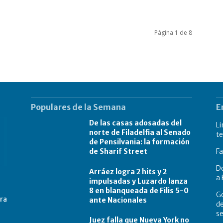
Página 1 de 8
Populares de la Semana
E
De las casas adosadas del
Li
norte de Filadelfia al Senado
te
de Pensilvania: la formación
de Sharif Street
Fa
Do
Arráez logra 2 hits y 2
a 
impulsadas y Luzardo lanza
8 en blanqueada de Filis 5-0
Go
tra
ante Nacionales
de
s
Juez falla que Nueva York no