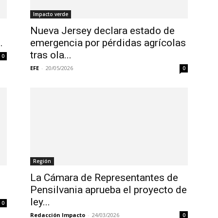
Impacto verde
Nueva Jersey declara estado de
.
emergencia por pérdidas agrícolas
tras ola...
0
EFE
-
20/05/2026
0
Región
La Cámara de Representantes de
Pensilvania aprueba el proyecto de
ley...
0
Redacción Impacto
-
24/03/2026
0