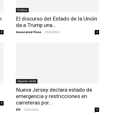
Política
n
El discurso del Estado de la Unión
da a Trump una...
Associated Press
-
25/02/2026
0
0
Impacto verde
Nueva Jersey declara estado de
emergencia y restricciones en
carreteras por...
0
EFE
-
23/01/2026
0