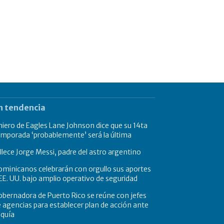
n tendencia
niero de Eagles Lane Johnson dice que su 14ta
mporada ‘probablemente’ será la última
llece Jorge Messi, padre del astro argentino
minicanos celebrarán con orgullo sus aportes
EE. UU. bajo amplio operativo de seguridad
bernadora de Puerto Rico se reúne con jefes
 agencias para establecer plan de acción ante
equía