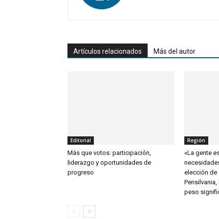
Artículos relacionados
Más del autor
Editorial
Región
Más que votos: participación,
«La gente es
liderazgo y oportunidades de
necesidades
progreso
elección de
Pensilvania,
peso signific