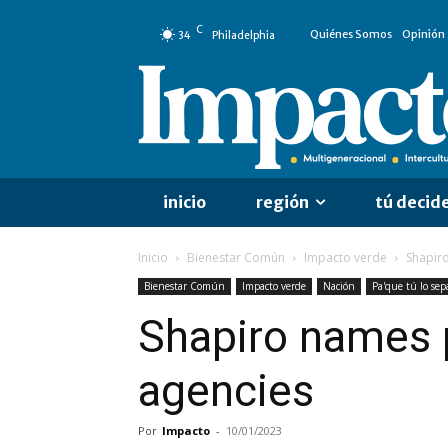
C
Quiénes Somos
Opinión
34
Philadelphia
inicio
región
tú decid
Inicio
Bienestar Común
Impacto verde
Shapiro
Bienestar Común
Impacto verde
Nación
Pa'que tú lo sep
Shapiro names p
agencies
Por
Impacto
-
10/01/2023