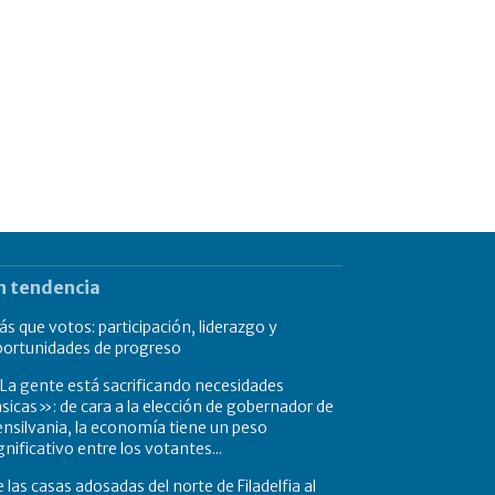
n tendencia
s que votos: participación, liderazgo y
portunidades de progreso
a gente está sacrificando necesidades
sicas»: de cara a la elección de gobernador de
nsilvania, la economía tiene un peso
gnificativo entre los votantes...
 las casas adosadas del norte de Filadelfia al