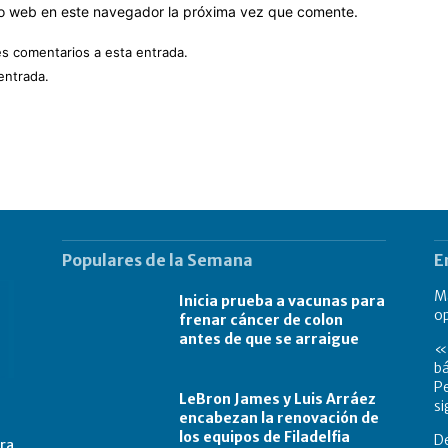
tio web en este navegador la próxima vez que comente.
es comentarios a esta entrada.
entrada.
Populares de la Semana
E
Má
Inicia prueba a vacunas para
o
frenar cáncer de colon
antes de que se arraigue
«L
bá
Pe
LeBron James y Luis Arráez
si
encabezan la renovación de
los equipos de Filadelfia
De
tra