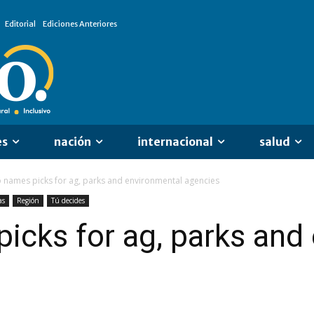
Editorial
Ediciones Anteriores
es
nación
internacional
salud
 names picks for ag, parks and environmental agencies
as
Región
Tú decides
icks for ag, parks and