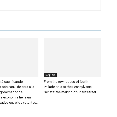
Región
tá sacrificando
From the rowhouses of North
 básicas»: de cara a la
Philadelphia to the Pennsylvania
 gobernador de
Senate: the making of Sharif Street
 la economía tiene un
ativo entre los votantes...