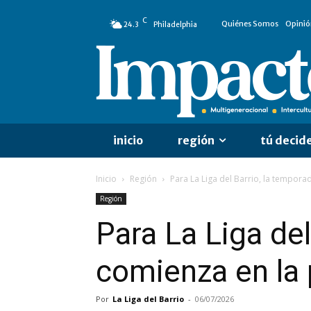
C
Quiénes Somos
Opinió
24.3
Philadelphia
inicio
región
tú decid
Inicio
Región
Para La Liga del Barrio, la tempora
Región
Para La Liga de
comienza en la 
Por
La Liga del Barrio
-
06/07/2026