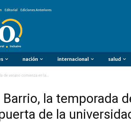
n
Editorial
Ediciones Anteriores
es
nación
internacional
salud
da de verano comienza en la...
l Barrio, la temporada 
puerta de la universida