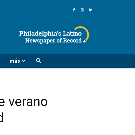
más
de verano
d