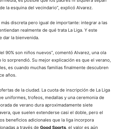
termedia, es posible que los padres ni siquiera sepan
de la esquina del vecindario”, explicó Alvarez.
más discreta pero igual de importante: integrar a las
ntiendan realmente de qué trata La Liga. Y este
 dar la bienvenida.
 del 90% son niños nuevos”, comentó Alvarez, una ola
o lo sorprendió. Su mejor explicación es que el verano,
ibles, es cuando muchas familias finalmente descubren
ce años.
fertas de la ciudad. La cuota de inscripción de La Liga
uye uniformes, trofeos, medallas y una ceremonia de
mporada de verano dura aproximadamente siete
vera, que suelen extenderse casi el doble, pero el
os beneficios adicionales que la liga incorpora
donadas a través de
Good Sports
, el valor es aún