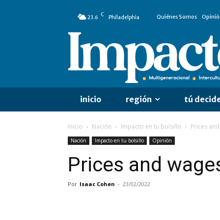
C
Quiénes Somos
Opinió
23.6
Philadelphia
inicio
región
tú decid
Inicio
Nación
Impacto en tu bolsillo
Prices an
Nación
Impacto en tu bolsillo
Opinión
Prices and wage
Por
Isaac Cohen
-
23/02/2022