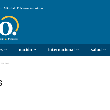
n
Editorial
Ediciones Anteriores
es
nación
internacional
salud
d wages
s