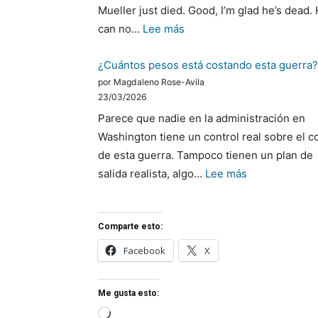
Mueller just died. Good, I’m glad he’s dead.
se
:
can no…
Lee más
reconoció
Political
a
¿Cuántos pesos está costando esta guerra?
vendettas
sí
por Magdaleno Rose-Avila
erode
misma
23/03/2026
dignity
Parece que nadie en la administración en
in
Washington tiene un control real sobre el c
presidential
de esta guerra. Tampoco tienen un plan de
rhetoric
:
salida realista, algo…
Lee más
¿Cuántos
pesos
Comparte esto:
está
costando
Facebook
X
esta
guerra?
Me gusta esto:
Cargando...