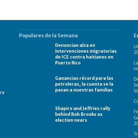
Populares de la Semana
E
Denuncian alza en
U
intervenciones migratorias
2
de ICE contra haitianos en
Puerto Rico
L
re
Ganancias récord para las
De
petroleras, la cuenta se la
Se
pasan a nuestras familias
St
tra
Có
Shapiro and Jeffries rally
Fi
behind Bob Brooks as
Gu
election nears
2
Tr