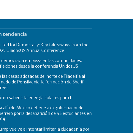
n tendencia
nited for Democracy: Key takeaways from the
025 UnidosUS Annual Conference
a democracia empieza en las comunidades:
flexiones desde la conferencia UnidosUS
 las casas adosadas del norte de Filadelfia al
nado de Pensilvania: la formación de Sharif
reet
mo saber si la energía solar es para ti
scalía de México detiene a exgobernador de
errero por la desaparición de 43 estudiantes en
014
ump vuelve a intentar limitar la ciudadanía por