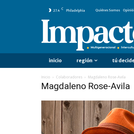
C
Quiénes Somos
Opinió
27.4
Philadelphia
inicio
región
tú decid
Inicio
Colaboradores
Magdaleno Rose-Avila
Magdaleno Rose-Avila