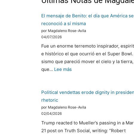
Últimas Notas de Magdale
El mensaje de Benito: el día que América se
reconoció a sí misma
por Magdaleno Rose-Avila
04/07/2026
Fue un enorme terremoto inspirador, espirit
e histórico el que ocurrió en el Super Bowl.
sismo que pareció mover el cielo y la tierra,
:
que…
Lee más
El
mensaje
Political vendettas erode dignity in presiden
de
rhetoric
Benito:
por Magdaleno Rose-Avila
el
02/04/2026
día
Trump reacted to Mueller’s passing in a Ma
que
21 post on Truth Social, writing: “Robert
América