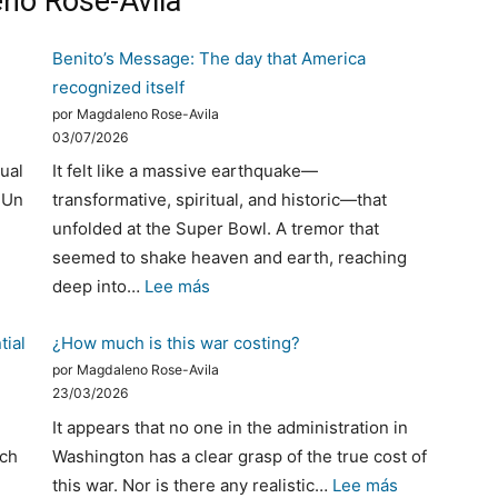
no Rose-Avila
Benito’s Message: The day that America
recognized itself
por Magdaleno Rose-Avila
03/07/2026
ual
It felt like a massive earthquake—
 Un
transformative, spiritual, and historic—that
unfolded at the Super Bowl. A tremor that
seemed to shake heaven and earth, reaching
:
deep into…
Lee más
Benito’s
tial
¿How much is this war costing?
Message:
por Magdaleno Rose-Avila
The
23/03/2026
day
It appears that no one in the administration in
that
rch
Washington has a clear grasp of the true cost of
America
:
this war. Nor is there any realistic…
Lee más
recognized