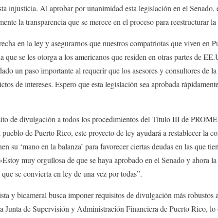
sta injusticia. Al aprobar por unanimidad esta legislación en el Senado,
mente la transparencia que se merece en el proceso para reestructurar la 
brecha en la ley y asegurarnos que nuestros compatriotas que viven en P
cia que se les otorga a los americanos que residen en otras partes de EE
ado un paso importante al requerir que los asesores y consultores de la
ictos de intereses. Espero que esta legislación sea aprobada rápidamen
sito de divulgación a todos los procedimientos del Título III de PROME
l pueblo de Puerto Rico, este proyecto de ley ayudará a restablecer la c
enen su ‘mano en la balanza’ para favorecer ciertas deudas en las que tie
 «Estoy muy orgullosa de que se haya aprobado en el Senado y ahora l
 que se convierta en ley de una vez por todas”.
dista y bicameral busca imponer requisitos de divulgación más robustos a
la Junta de Supervisión y Administración Financiera de Puerto Rico, lo 