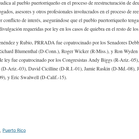
judica al pueblo puertorriqueño en el proceso de reestructuración de deud
dos, asesores y otros profesionales involucrados en el proceso de ree
r conflicto de interés, asegurándose que el pueblo puertorriqueño teng
 divulgación requeridas por ley en los casos de quiebra en el resto de lo
enéndez y Rubio, PRRADA fue copatrocinado por los Senadores Debb
ichard Blumenthal (D-Conn.), Roger Wicker (R-Miss.), y Ron Wyden 
de ley fue copatrocinado por los Congresistas Andy Biggs (R-Ariz.-05)
 (D-Ariz.-03), David Cicilline (D-R.I.-01), Jamie Raskin (D-Md.-08), 
9), y Eric Swalwell (D-Calif.-15).
,
Puerto Rico