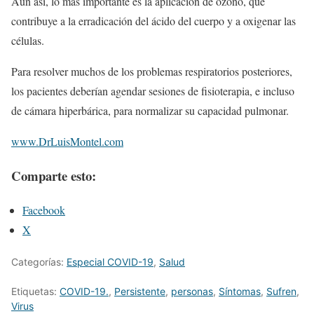
Aun así, lo más importante es la aplicación de ozono, que
contribuye a la erradicación del ácido del cuerpo y a oxigenar las
células.
Para resolver muchos de los problemas respiratorios posteriores,
los pacientes deberían agendar sesiones de fisioterapia, e incluso
de cámara hiperbárica, para normalizar su capacidad pulmonar.
www.DrLuisMontel.com
Comparte esto:
Facebook
X
Categorías:
Especial COVID-19
,
Salud
Etiquetas:
COVID-19.
,
Persistente
,
personas
,
Síntomas
,
Sufren
,
Virus